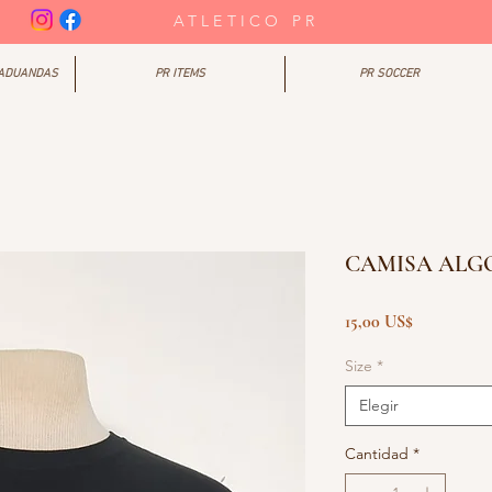
ATLETICO PR
RADUANDAS
PR ITEMS
PR SOCCER
CAMISA ALGO
Precio
15,00 US$
Size
*
Elegir
Cantidad
*